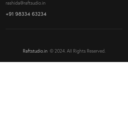
rashida@raftsudio.in
+91 98334 63234
Raftstudio.in
© 2024. All Rights Reserved.