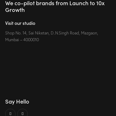
We co-pilot brands
from Launch to
10x
Growth
Visit our studio
Shop No. 14, Sai Niketan, D..N.Singh Road, Mazgaon,
Mumbai – 4000010
Say Hello