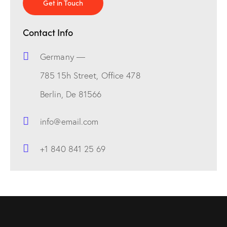
Contact Info
Germany —
785 15h Street, Office 478
Berlin, De 81566
info@email.com
+1 840 841 25 69