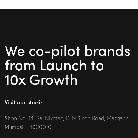
We co-pilot brands
from Launch to
10x Growth
Visit our studio
Shop No. 14, Sai Niketan, D..N.Singh Road, Mazgaon,
Mumbai – 4000010