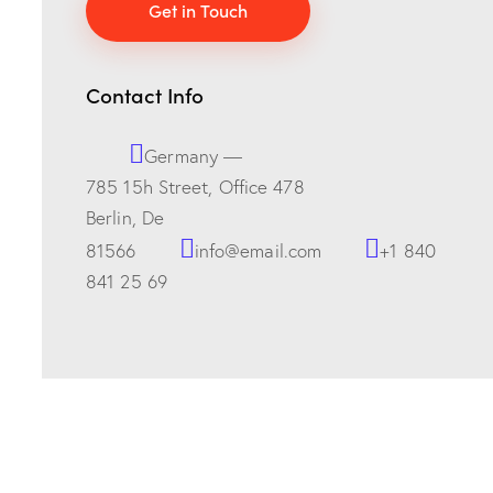
Contact Info
Germany —
785 15h Street, Office 478
Berlin, De
81566
info@email.com
+1 840
841 25 69