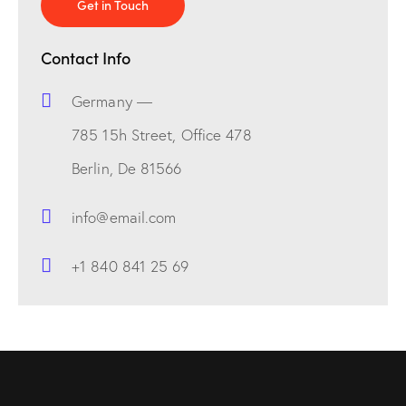
Contact Info
Germany —
785 15h Street, Office 478
Berlin, De 81566
info@email.com
+1 840 841 25 69