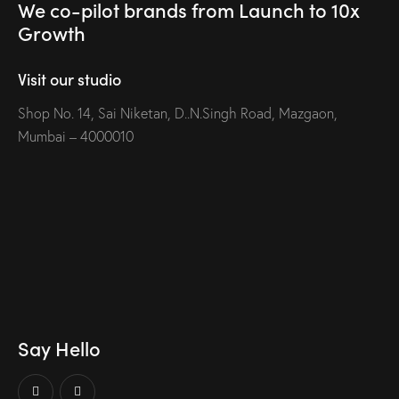
We co-pilot brands
from Launch to
10x
Growth
Visit our studio
Shop No. 14, Sai Niketan, D..N.Singh Road, Mazgaon,
Mumbai – 4000010
Say Hello