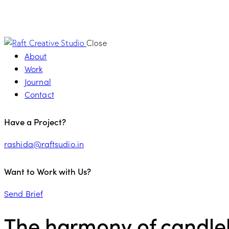
Close
About
Work
Journal
Contact
Have a Project?
rashida@raftsudio.in
Want to Work with Us?
Send Brief
The harmony of candlel