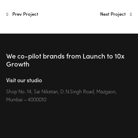
Prev Project
Next Project
We co-pilot brands
from Launch to
10x
Growth
Visit our studio
Shop No. 14, Sai Niketan, D..N.Singh Road, Mazgaon,
Mumbai – 4000010