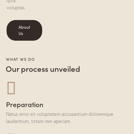
quia
voluptas.
About
Us
WHAT WE DO
Our process unveiled
Preparation
Natus error sit voluptatem accusantium doloremque
laudantium, totam rem aperiam.