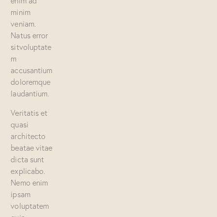
enim ad
minim
veniam.
Natus error
sitvoluptate
m
accusantium
doloremque
laudantium.
Veritatis et
quasi
architecto
beatae vitae
dicta sunt
explicabo.
Nemo enim
ipsam
voluptatem