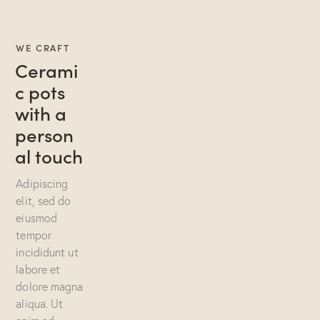
WE CRAFT
Cerami
c pots
with a
person
al touch
Adipiscing
elit, sed do
eiusmod
tempor
incididunt ut
labore et
dolore magna
aliqua. Ut